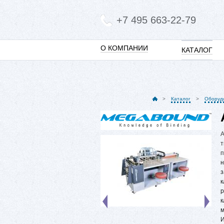
+7 495 663-22-79
О КОМПАНИИ
КАТАЛОГ
Каталог
Оборуд
А
т
п
н
з
к
р
к
м
И