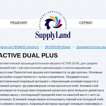
РЕШЕНИЯ
СЕРВИС
ование для ТВЕРДОГО переплета
MEGABOUND (Индия)
Крышкоделательные ма
ACTIVE DUAL PLUS
втоматическая крышкоделательная машина ACTIVE DUAL для средних
иражей книг с автоматическим самонакладом сторонок вакуумными
рисосами.
Переплетная крышка изготавливается за два прогона. Основные
астройки осуществляются с пульта управления. Предварительно
аготовленный покровный материал с обрезанными уголками подается в
леевой аппарат, где равномерным слоем наноситься клей. Клеевой слой
егулируется посредством погружения раскатного вала большого диаметра в
леевую ванну с последующей передачей клея на накатной вал и с него на
атериал. В клеевой секции можно использовать горячий или холодный клей.
з клеевого аппарата, покровный материал выходит клеевым слоем вверх и