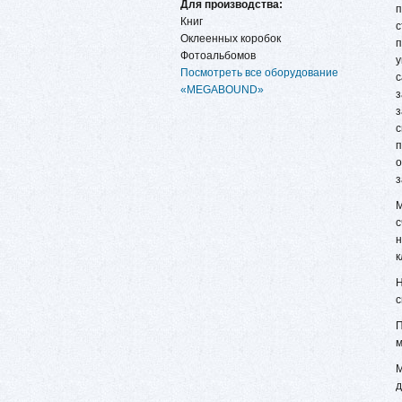
Для производства:
п
Книг
с
Оклеенных коробок
п
Фотоальбомов
у
Посмотреть все оборудование
с
«MEGABOUND»
з
з
с
п
о
з
М
с
н
Н
с
П
м
М
д