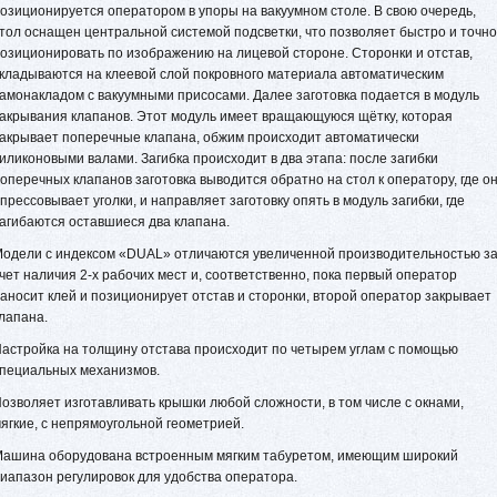
озиционируется оператором в упоры на вакуумном столе. В свою очередь,
тол оснащен центральной системой подсветки, что позволяет быстро и точно
озиционировать по изображению на лицевой стороне. Сторонки и отстав,
кладываются на клеевой слой покровного материала автоматическим
амонакладом с вакуумными присосами. Далее заготовка подается в модуль
акрывания клапанов. Этот модуль имеет вращающуюся щётку, которая
акрывает поперечные клапана, обжим происходит автоматически
иликоновыми валами. Загибка происходит в два этапа: после загибки
оперечных клапанов заготовка выводится обратно на стол к оператору, где о
прессовывает уголки, и направляет заготовку опять в модуль загибки, где
агибаются оставшиеся два клапана.
одели с индексом «DUAL» отличаются увеличенной производительностью з
чет наличия 2-х рабочих мест и, соответственно, пока первый оператор
аносит клей и позиционирует отстав и сторонки, второй оператор закрывает
клапана.
астройка на толщину отстава происходит по четырем углам с помощью
пециальных механизмов.
озволяет изготавливать крышки любой сложности, в том числе с окнами,
ягкие, с непрямоугольной геометрией.
ашина оборудована встроенным мягким табуретом, имеющим широкий
иапазон регулировок для удобства оператора.